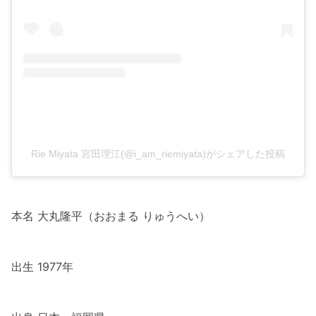
Rie Miyata 宮田理江(@i_am_riemiyata)がシェアした投稿
本名 大丸隆平（おおまる りゅうへい）
出生 1977年