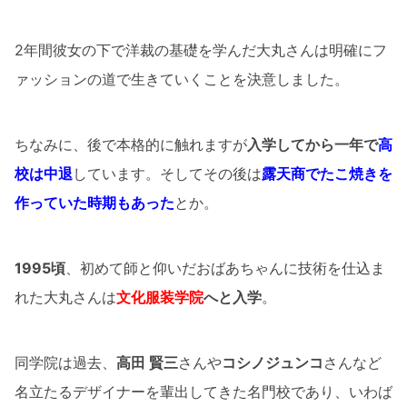
2年間彼女の下で洋裁の基礎を学んだ大丸さんは明確にフ
ァッションの道で生きていくことを決意しました。
ちなみに、後で本格的に触れますが
入学してから一年で
高
校は中退
しています。そしてその後は
露天商でたこ焼きを
作っていた時期もあった
とか。
1995頃
、初めて師と仰いだおばあちゃんに技術を仕込ま
れた大丸さんは
文化服装学院
へと入学
。
同学院は過去、
高田 賢三
さんや
コシノジュンコ
さんなど
名立たるデザイナーを輩出してきた名門校であり、いわば