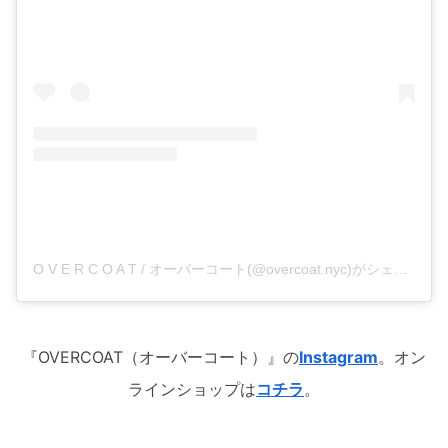
O V E R C O A T / オーバーコート(@overcoat.nyc)がシェアした投稿
『OVERCOAT（オーバーコート）』の
Instagram
。オン
ラインショップは
コチラ
。