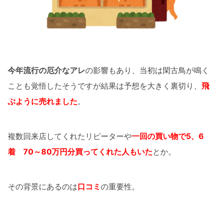
今年
流行の厄介なアレ
の影響もあり、当初は閑古鳥が鳴く
ことも覚悟したそうですが結果は予想を大きく裏切り、
飛
ぶように売れました
。
複数回来店してくれたリピーターや
一回の買い物で5、6
着 70～80万円分買ってくれた人もいた
とか。
その背景にあるのは
口コミ
の重要性。