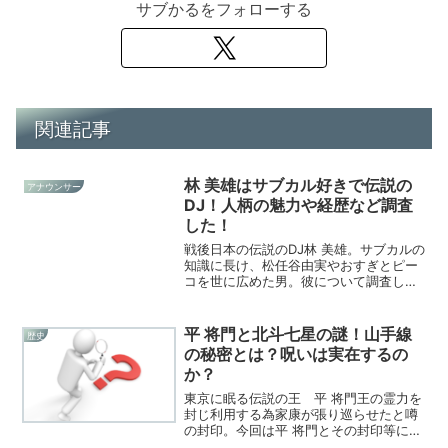
サブかるをフォローする
関連記事
林 美雄はサブカル好きで伝説の
アナウンサー
DJ！人柄の魅力や経歴など調査
した！
戦後日本の伝説のDJ林 美雄。サブカルの
知識に長け、松任谷由実やおすぎとピー
コを世に広めた男。彼について調査して
みました！
平 将門と北斗七星の謎！山手線
歴史
の秘密とは？呪いは実在するの
か？
東京に眠る伝説の王 平 将門王の霊力を
封じ利用する為家康が張り巡らせたと噂
の封印。今回は平 将門とその封印等につ
いての記事です。