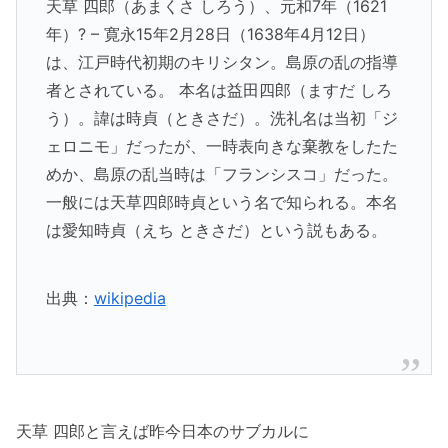
天草 四郎（あまくさ しろう）、元和7年（1621
年）? – 寛永15年2月28日（1638年4月12日）
は、江戸時代初期のキリシタン。島原の乱の指導
者とされている。 本名は益田四郎（ますだ しろ
う）。諱は時貞（ときさだ）。洗礼名は当初「ジ
ェロニモ」だったが、一時表向きな棄教をしたた
めか、島原の乱当時は「フランシスコ」だった。
一般には天草四郎時貞という名で知られる。本名
は愛知時貞（えち ときさだ）という説もある。
出典：
wikipedia
天草 四郎と言えば昨今日本のサブカルに