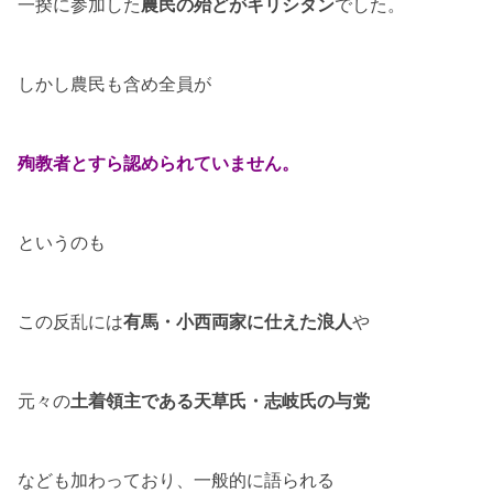
一揆に参加した
農民の殆どがキリシタン
でした。
しかし農民も含め全員が
殉教者とすら認められていません。
というのも
この反乱には
有馬・小西両家に仕えた浪人
や
元々の
土着領主である天草氏・志岐氏の与党
なども加わっており、一般的に語られる