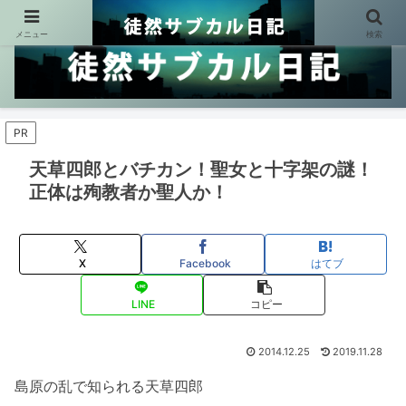
メニュー
検索
PR
天草四郎とバチカン！聖女と十字架の謎！
正体は殉教者か聖人か！
X
Facebook
はてブ
LINE
コピー
2014.12.25
2019.11.28
島原の乱で知られる天草四郎