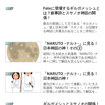
Fateに登場するギルガメッシュと
アニメ
は？叙事詩とスサノオ神話の関
係！
最古の英雄にして王である「ギルガメシ
ュ」彼と日本の神「スサノオ」が活躍す
る神話に共通点があることをご存知だろ
うか？古代ウルクの王とスサノオの関係
について調べてみた。
「NARUTO -ナルト-」に見る！
アニメ
日本神話の神！その②
前回に引き続き人気漫画「NARUTO -ナ
ルト-」作中の技等の由来である神話の
神々に関して解説を交えながら紹介して
いきます。
「NARUTO -ナルト-」に見る！
アニメ
日本神話の神！
週刊少年ジャンプにて連載していた大人
気漫画「NARUTO -ナルト-」！その作中
に登場した技等の由来に関して解説を交
えながら紹介していきます。
ギルガメシュとスサノオの関係！
アニメ