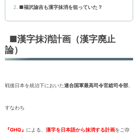
■福沢諭吉も漢字抹消を狙っていた？
■漢字抹消計画（漢字廃止
論）
戦後日本を統治下においた
連合国軍最高司令官総司令部
、
すなわち
『GHQ』
による、
漢字を日本語から抹消する計画
をご存