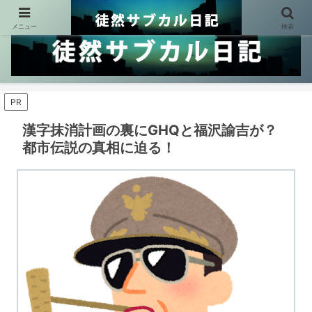
メニュー
検索
PR
漢字抹消計画の裏にGHQと福沢諭吉が？
都市伝説の真相に迫る！