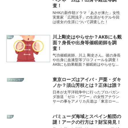
査！
NHKの新作朝ドラマ「あさが来た」女性
実業家「広岡浅子」の生涯がモデル今回
は彼女の生涯について調査した！
川上剛史はやらせか？AKBにも覿
神秘
面？身長や出身等催眠術師を調
査！
气功催眠術師、川上 剛史さん。彼の身長
や出身に血液型等プロフィールを調査！
AKBにも効果覿面？催眠術はやらせなの
か？気になる人物についてまとめてみま
した！
東京ローズはアイバ・戸栗・ダキ
アナウンサー
ノか？須山芳枝とは？正体は誰？
日本が太平洋戦争中に行ったプロパガン
ダ放送「ゼロ・アワー」の女性アナウン
サーの事をアメリカ兵達は「東京ロー
ズ」と呼んだ。彼女の正体とは一体誰な
のか？調査してみた！
バミューダ海域とスペイン船団の
歴史
謎！アークの行方は？財宝発見！