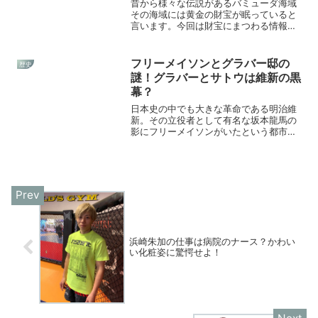
昔から様々な伝説があるバミューダ海域
その海域には黄金の財宝が眠っていると
言います。今回は財宝にまつわる情報に
ついて調査しました。
フリーメイソンとグラバー邸の
歴史
謎！グラバーとサトウは維新の黒
幕？
日本史の中でも大きな革命である明治維
新。その立役者として有名な坂本龍馬の
影にフリーメイソンがいたという都市伝
説がある。今回は歴史の裏に潜む「闇」
を調査した！
浜崎朱加の仕事は病院のナース？かわい
い化粧姿に驚愕せよ！