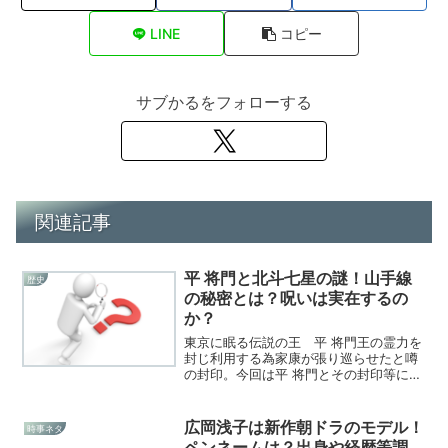
LINE
コピー
サブかるをフォローする
関連記事
平 将門と北斗七星の謎！山手線
歴史
の秘密とは？呪いは実在するの
か？
東京に眠る伝説の王 平 将門王の霊力を
封じ利用する為家康が張り巡らせたと噂
の封印。今回は平 将門とその封印等につ
いての記事です。
広岡浅子は新作朝ドラのモデル！
時事ネタ
ペンネームは？出身や経歴等調