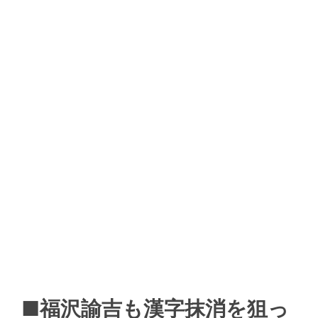
■福沢諭吉も漢字抹消を狙っ