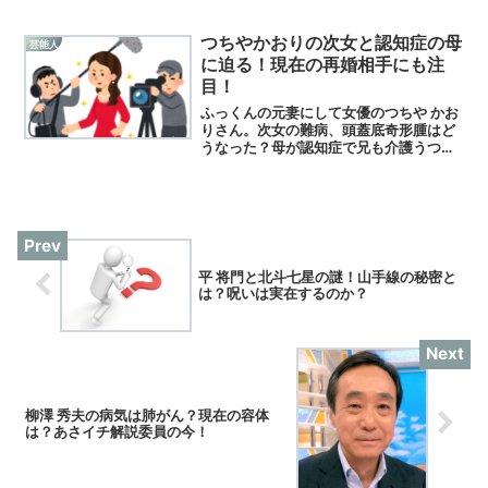
つちやかおりの次女と認知症の母
芸能人
に迫る！現在の再婚相手にも注
目！
ふっくんの元妻にして女優のつちや かお
りさん。次女の難病、頭蓋底奇形腫はど
うなった？母が認知症で兄も介護うつ
に！現状に迫る！元不倫相手の彼氏と再
婚の可能生にも注目した！
平 将門と北斗七星の謎！山手線の秘密と
は？呪いは実在するのか？
柳澤 秀夫の病気は肺がん？現在の容体
は？あさイチ解説委員の今！