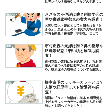
世界レベル？高校や大学などの学歴に加
え彼女を調査！彼女は幼馴染だった？結
婚や筋肉にも注目！
おさるの不仲説は嘘？創価学会の
お笑い芸人
噂や書道家宇都鬼の実力も調査！
お笑い芸人・書家としても知られる「お
さる」。奥さんとの不仲説の真相や創価
の噂も調査！書道家「宇都鬼」としての
実力にも迫る！気になるワードの数々を
徹底特集しました！
市村正親の元嫁は誰？鼻の整形や
芸能人
略奪婚疑惑！若い頃と病気も調
査！
市村正親の素顔に迫る記事です。市村正
親の元嫁である劇団四季の女性の詳細
や、篠原涼子の略奪婚についても解説！
市村正親の鼻の整形疑惑を若い頃の画像
と比較して検証。病気を発見した夫婦の
絆にも注目！さらに篠原涼子との離婚理
橋本京明のラッキーカラーとは？
芸能人
由の真実にも切り込みました！
人柄や経歴等ラスト陰陽師を調
査！
話題の「ラスト陰陽師」橋本 京明運勢を
上げるラッキーカラーの秘密や人柄や経
歴などを調べてみました！