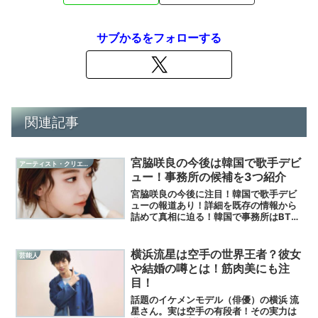
サブかるをフォローする
関連記事
宮脇咲良の今後は韓国で歌手デビ
アーティスト・クリエイター
ュー！事務所の候補を3つ紹介
宮脇咲良の今後に注目！韓国で歌手デビ
ューの報道あり！詳細を既存の情報から
詰めて真相に迫る！韓国で事務所はBTS
のHYBEが有力？候補3つを紹介！
横浜流星は空手の世界王者？彼女
芸能人
や結婚の噂とは！筋肉美にも注
目！
話題のイケメンモデル（俳優）の横浜 流
星さん。実は空手の有段者！その実力は