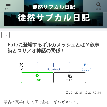
メニュー
検索
PR
Fateに登場するギルガメッシュとは？叙事
詩とスサノオ神話の関係！
X
Facebook
はてブ
LINE
コピー
2014.12.21
2017.01.14
最古の英雄にして王である「ギルガメシュ」