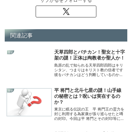
サブかるをフォローする
関連記事
天草四郎とバチカン！聖女と十字
歴史
架の謎！正体は殉教者か聖人か！
島原の乱で知られる天草四郎四郎はキリ
シタン、つまりはキリスト教の信者です
彼をバチカンはどう判断しているのか？
十字架の謎などについて調べてみまし
た！
平 将門と北斗七星の謎！山手線
歴史
の秘密とは？呪いは実在するの
か？
東京に眠る伝説の王 平 将門王の霊力を
封じ利用する為家康が張り巡らせたと噂
の封印。今回は平 将門とその封印等につ
いての記事です。