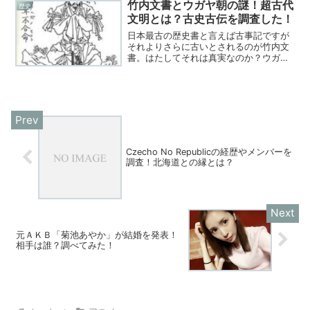
竹内文書とウガヤ朝の謎！超古代
歴史
文明とは？古史古伝を調査した！
日本最古の歴史書と言えば古事記ですが
それよりさらに古いとされるのが竹内文
書。はたしてそれは真実なのか？ウガヤ
朝とは？日本歴史ミステリーを調査し
た！
Czecho No Republicの経歴やメンバーを
調査！北海道との縁とは？
元ＡＫＢ「菊池あやか」が結婚を発表！
相手は誰？調べてみた！