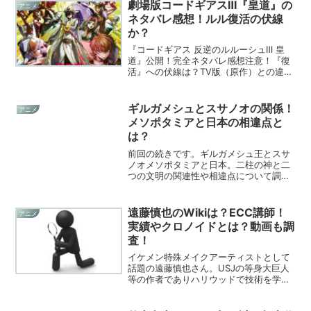
劇場版コードギアスⅢ『皇道』の
アニメ
ネタバレ感想！ルル復活の伏線
か？
『コードギアス 反逆のルルーシュⅢ 皇
道』公開！完全ネタバレ感想注意！『復
活』への伏線は？TV版（原作）との違い
に注目！ラストに衝撃の展開！ルルーシ
ュたちの『行き着いた先』に迫る！
ギルガメシュとスサノオの関係！
アニメ
メソポタミアと日本の相違点と
は？
前回の続きです。ギルガメシュ王とスサ
ノオメソポタミアと日本。二柱の神と二
つの文明の関連性や相違点について調べ
てみました。
遠藤慎也のWikiは？ECC講師！
アニメ
実績やクロノイドとは？動画も調
査！
イケメン特殊メイクアーティストとして
話題の遠藤慎也さん。USJの等身大巨人
等の作者でありハリウッドで技術を学ん
だ真に実力派の人物。そんな彼の情報を
今回は調査してみました！