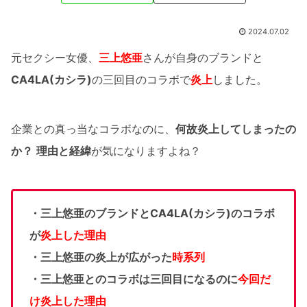
2024.07.02
元セクシー女優、
三上悠亜
さんが自身のブランドと
CA4LA(カシラ)
の三回目のコラボで
炎上
しました。
企業との真っ当なコラボなのに、
何故炎上してしまったの
か？
理由と経緯
が気になりますよね？
・三上悠亜のブランドとCA4LA(カシラ)のコラボ
が
炎上した理由
・三上悠亜の炎上が広がった
時系列
・三上悠亜とのコラボは三回目になるのに
今回だ
け炎上した理由