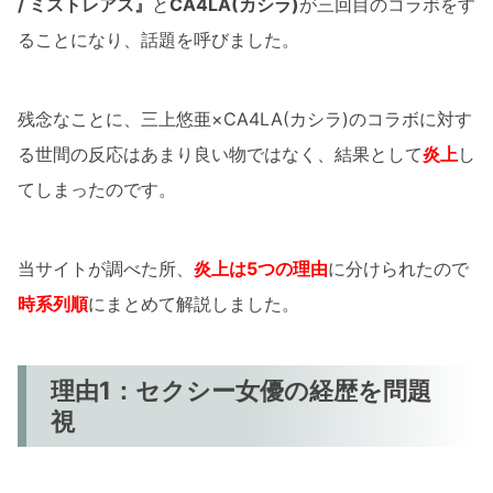
/ ミストレアス』
と
CA4LA(カシラ)
が三回目のコラボをす
ることになり、話題を呼びました。
残念なことに、三上悠亜×CA4LA(カシラ)のコラボに対す
る世間の反応はあまり良い物ではなく、結果として
炎上
し
てしまったのです。
当サイトが調べた所、
炎上は
5つの理由
に分けられたので
時系列順
にまとめて解説しました。
理由1：セクシー女優の経歴を問題
視