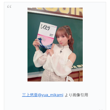
三上悠亜@yua_mikami
より画像引用