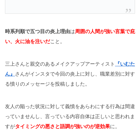
時系列順で五つ目の炎上理由
は
周囲の人間が強い言葉で庇
い、火に油を注いだ
こと。
三上さんと親交のあるメイクアップアーティスト
『いむた
ん』
さんがインスタで今回の炎上に対し、職業差別に対す
る憤りのメッセージを投稿しました。
友人の陥った状況に対して義憤をあらわにする行為は間違
っていませんし、言っている内容自体は正しいと思われま
すが
タイミングの悪さと語調が強いのが逆効果
に。