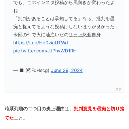
でも、このインスタ投稿から風向きが変わったよ
ね
「批判があることは承知してる」なら、批判を愚
痴と捉えてるような投稿はしないほうが良かった
今回の件で火に油注いだのは三上悠亜自身
https://t.co/Hd0vicUTWd
pic.twitter.com/JJPhvWD1RH
— ‍⬛ (@FqHscg)
June 29, 2024
時系列順の二つ目の炎上理由
は、
批判意見を愚痴と切り捨
てた
こと。