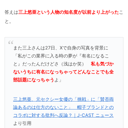
答えは
三上悠亜という人物の知名度が以前より上がった
こ
と。
また三上さんは27日、Xで自身の写真を背景に
「私がこの業界に入る時の夢が『有名になるこ
と』だったんだけどさ（浅はか笑）
私も気づか
ないうちに有名になっちゃってどんなことでも全
部話題になっちゃう
よ」
三上悠亜、元セクシー女優の「挑戦」に「賛否両
論あるのは仕方のないこと」 帽子ブランドとの
コラボに対する批判へ反論？｜J-CAST ニュース
より引用