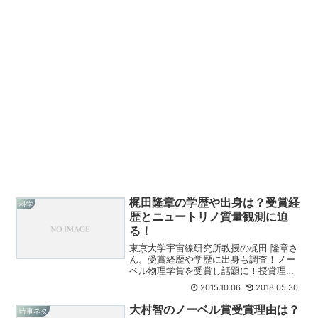
梶田隆章の学歴や出身は？受賞経
科学
歴とニュートリノ質量観測に迫
る！
東京大学宇宙線研究所教授の梶田 隆章さ
ん。受賞経歴や学歴に出身も調査！ノー
ベル物理学賞を受賞し話題に！授賞理由
はニュートリノの質量観測？
2015.10.06
2018.05.30
大村智のノーベル賞受賞理由は？
時事ネタ