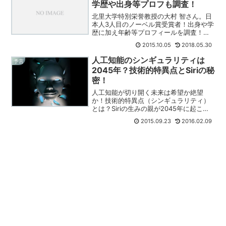
学歴や出身等プロフも調査！
北里大学特別栄誉教授の大村 智さん。日
本人3人目のノーベル賞受賞者！出身や学
歴に加え年齢等プロフィールを調査！受
賞内容や研究成果にも迫った！
2015.10.05
2018.05.30
人工知能のシンギュラリティは
予言
2045年？技術的特異点とSiriの秘
密！
人工知能が切り開く未来は希望か絶望
か！技術的特異点（シンギュラリティ）
とは？Siriの生みの親が2045年に起こる
と予言！今話題の都市伝説について真相
2015.09.23
2016.02.09
に迫った！