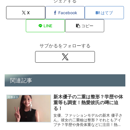
シェアする
X
Facebook
はてブ
LINE
コピー
サブかるをフォローする
関連記事
新木優子の二重は整形？学歴や体
時事ネタ
重等も調査！熱愛彼氏の噂に迫
る！
女優、ファッションモデルの新木 優子さ
ん。彼女の二重瞼は整形？それともアイ
プチ？学歴や身長体重などに注目！熱愛
彼氏の有無は？ゼクシィ8代目CMガール