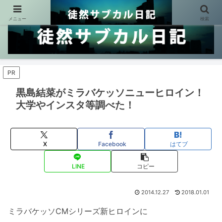
メニュー
検索
PR
黒島結菜がミラバケッソニューヒロイン！
大学やインスタ等調べた！
X
Facebook
はてブ
LINE
コピー
2014.12.27
2018.01.01
ミラバケッソCMシリーズ新ヒロインに