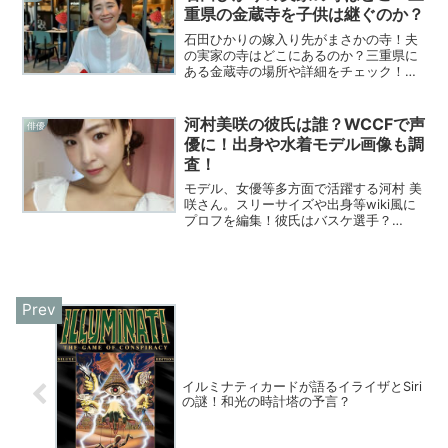
重県の金蔵寺を子供は継ぐのか？
石田ひかりの嫁入り先がまさかの寺！夫
の実家の寺はどこにあるのか？三重県に
ある金蔵寺の場所や詳細をチェック！子
供たちが寺を継ぐ可能性についても調査
してまとめました！
河村美咲の彼氏は誰？WCCFで声
俳優
優に！出身や水着モデル画像も調
査！
モデル、女優等多方面で活躍する河村 美
咲さん。スリーサイズや出身等wiki風に
プロフを編集！彼氏はバスケ選手？
WCCFで声優にも挑戦か？注目の水着画
像も調査してみた！
イルミナティカードが語るイライザとSiri
の謎！和光の時計塔の予言？