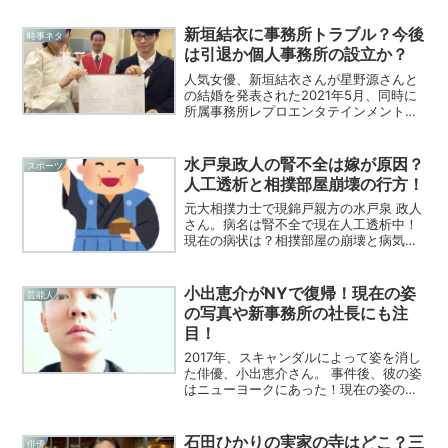
として話題の人物を調査！
新垣結衣に事務所トラブル？今後
時事ネタ
は引退か個人事務所の設立か？
人気女優、新垣結衣さんが星野源さんと
の結婚を発表された2021年5月、同時に
所属事務所レプロエンタテインメントと
の契約を終了し、今後個人として活動す
る旨を報告されました。レプロエンタテ
インメントは過去所属していた能年玲奈
水戸泉政人の腎不全は嫁が原因？
スポーツ
さんや清水富美加さん...
人工透析と相撲部屋崩壊の行方！
元大相撲力士で現錦戸親方の水戸泉 政人
さん。病名は腎不全で現在人工透析中！
現在の病状は？相撲部屋の崩壊と病気は
合わせて嫁が原因？相撲界のスターの現
在について特集しました！
小出恵介がNYで復帰！現在の姿
芸能人
の写真や新事務所の社長にも注
目！
2017年、スキャンダルによって姿を消し
た俳優、小出恵介さん。 事件後、彼の姿
はニューヨークにあった！現在の姿の写
真と動向を調査！ 新事務所の社長は元ジ
ャニーズ？ 敏腕社長の素顔にも注目！
石田ひかりの実家の寺はどこ？三
俳優