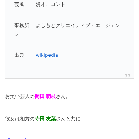
芸風 漫才、コント
事務所 よしもとクリエイティブ・エージェン
シー
出典
wikipedia
お笑い芸人の
岡田 萌枝
さん。
彼女は相方の
寺田 友葉
さんと共に