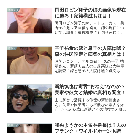
な芸人の現在に迫ってみた！
岡田ロビン翔子の姉の画像や現在
時事ネタ
に迫る！家族構成も注目！
岡田ロビン翔子の姉、ストューカス・美
香子の激レア画像を発見！姉の現在につ
いても調査！家族構成にも切り込む！優
しい母の秘密とは？
平子祐希の嫁と息子の入院は嘘？
芸能人
森の住民設定と病気の真相とは！
お笑いコンビ、アルコ&ピースの平子 祐
希さん。新筋肉芸人の出身高校と大学等
を調査！嫁と息子の入院は嘘？点滴もデ
マか？「森の住民」や病気の真相にも迫
る！
新納慎也は毒舌“おねえ”なのか？
舞台
実家や彼女と結婚の真相も調査！
主に舞台で活躍する俳優の新納慎也さ
ん。先輩や同業者にも容赦ない毒舌を紹
介! おねえ疑惑は新納さんの演技力と身持
ちの硬さにあり? 交際を噂された彼女や
結婚の有無を徹底究明! 実は息子など子供
がいる可能性が? 実家の庭も大公開!
和央ようかの本名や身長は？夫の
時事ネタ
フランク・ワイルドホーンも調