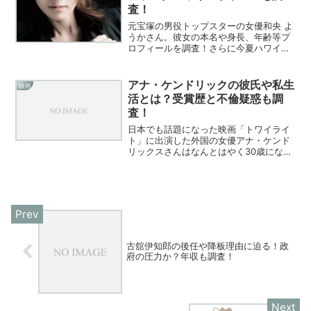
査！
元宝塚の男役トップスターの女優和央 よ
うかさん。彼女の本名や身長、年齢等プ
ロフィールを調査！さらに今夏ハワイで
挙式することを発表！旦那さんはどんな
人？気になる話題をチェック！
アナ・ケンドリックの彼氏や私生
映画
活とは？受賞歴と不倫疑惑も調
査！
日本でも話題になった映画「トワイライ
ト」に出演した外国の女優アナ・ケンド
リックスさんはなんとはやく30歳になり
たいらしい。着実に人気女優としてキャ
リアを築いていく彼女を今回は調べてみ
ました！
古舘伊知郎の後任や降板理由に迫る！政
府の圧力か？年収も調査！