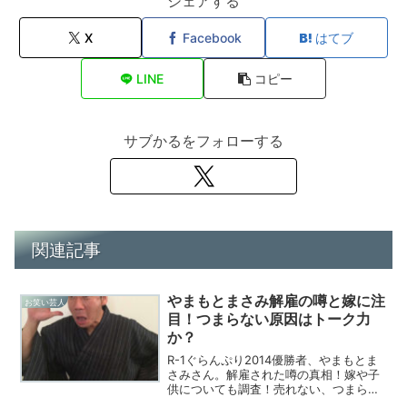
シェアする
X
Facebook
はてブ
LINE
コピー
サブかるをフォローする
関連記事
やまもとまさみ解雇の噂と嫁に注
お笑い芸人
目！つまらない原因はトーク力
か？
R-1ぐらんぷり2014優勝者、やまもとま
さみさん。解雇された噂の真相！嫁や子
供についても調査！売れない、つまらな
い理由は何？トークがカギ？不幸（？）