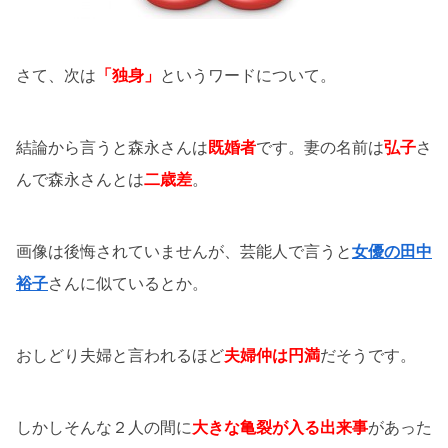
さて、次は
「独身」
というワードについて。
結論から言うと森永さんは
既婚者
です。妻の名前は
弘子
さ
んで森永さんとは
二歳差
。
画像は後悔されていませんが、芸能人で言うと
女優の
田中
裕子
さんに似ているとか。
おしどり夫婦と言われるほど
夫婦仲は円満
だそうです。
しかしそんな２人の間に
大きな亀裂が入る出来事
があった