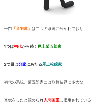
一門
「音羽屋」
は二つの系統に分かれており
1つは
初代
から続く
尾上菊五郎家
2つ目は
分家
にあたる
尾上松緑家
初代の系統、菊五郎家には歌舞伎界に多大な
貢献をしたと認められ
人間国宝
に指定されている