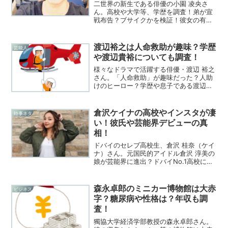
二世界の新生である俳優の小園 凌央さ
ん。高校や大学等、学歴を調査！弟が宣
戦布告？ブサイクかを検証！彼女の有無
にも迫る！ヒロミの託した願いとそれを
拒絶した理由とは！
渡辺裕之は人命救助が趣味？学歴
芸能人
や渡辺貴裕についても調査！
様々なドラマで活躍する俳優・渡辺 裕之
さん。「人命救助」が趣味だった？人助
けのヒーロー？学歴や息子である渡辺貴
裕さんについても調査！原日出子の夫に
ついてまとめてみました！
倉沢ケイナの高校やインスタが凄
時事ネタ
い！彼氏や芸能界デビューの真
相！
ドバイのセレブ高校生、倉沢 桂奈（ケイ
ナ）さん。元国民的アイドル倉沢 淳美の
娘が芸能界に進出？ドバイNo.1高校に通
う才女の彼氏や水着に注目！インスタが
凄い？生意気と噂の性格にも迫った！
森永卓郎のミニカー博物館は大赤
ビジネス
字？糖尿病や性格は？年収も調
査！
獨協大学経済学部教授の森永卓郎さん。