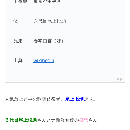
出身地 東京都中央区
父 六代目尾上松助
兄弟 春本由香（妹）
出典
wikipedia
人気急上昇中の歌舞伎役者、
尾上 松也
さん。
６代目尾上松助
さんと元新派女優の
盛恵
さん