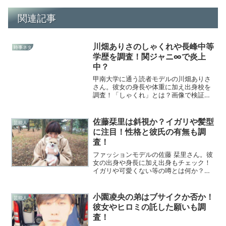
関連記事
川畑ありさのしゃくれや長峰中等
時事ネタ
学歴を調査！関ジャニ∞で炎上
中？
甲南大学に通う読者モデルの川畑ありさ
さん。彼女の身長や体重に加え出身校を
調査！「しゃくれ」とは？画像で検証！
関ジャニ∞のライプでの問題行動にも注
目！
佐藤栞里は斜視か？イガリや髪型
芸能人
に注目！性格と彼氏の有無も調
査！
ファッションモデルの佐藤 栞里さん。彼
女の出身や身長に加え出身もチェック！
イガリや可愛くない等の噂とは何か？埼
玉にいるとされる彼氏も調査しました！
小園凌央の弟はブサイクか否か！
芸能人
彼女やヒロミの託した願いも調
査！