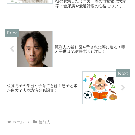
彼の収集したミニカー等の博物館は大赤
字？糖尿病や最近話題の性格についても
調査！気になる年収は？話題の人物に迫
った！関連記事:森永卓郎のライザップ結
果や経歴を調査！薄毛や独身の真相に迫
る！
筧利夫の差し歯や干された噂に迫る！妻
と子供は？結婚生活も注目！
佐藤亮子の学歴や子育てとは！息子と娘
が東大？夫や講演会も調査！
ホーム
芸能人