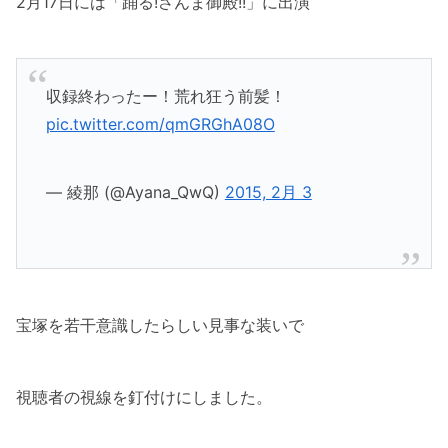
2月17日には「踊る!さんま御殿!!」に出演
収録終わったー！荒れ狂う前髪！
pic.twitter.com/qmGRGhA08O
— 綾那 (@Ayana_QwQ)
2015, 2月 3
宝塚を若干意識したらしい見事な装いで
視聴者の視線を釘付けにしました。