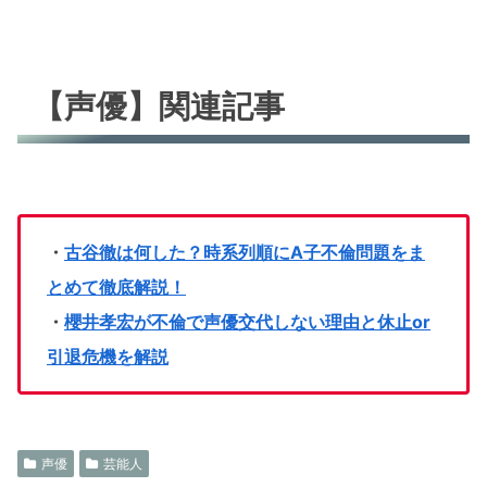
【声優】関連記事
・
古谷徹は何した？時系列順にA子不倫問題をま
とめて徹底解説！
・
櫻井孝宏が不倫で声優交代しない理由と休止or
引退危機を解説
声優
芸能人