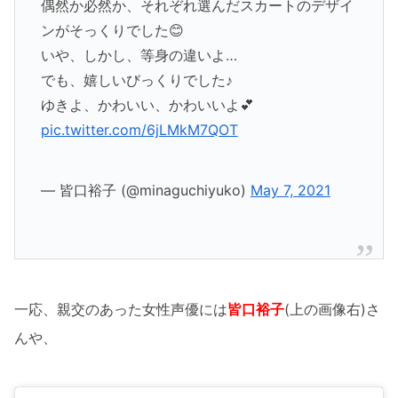
偶然か必然か、それぞれ選んだスカートのデザイ
ンがそっくりでした😊
いや、しかし、等身の違いよ…
でも、嬉しいびっくりでした♪
ゆきよ、かわいい、かわいいよ💕
pic.twitter.com/6jLMkM7QOT
— 皆口裕子 (@minaguchiyuko)
May 7, 2021
一応、親交のあった女性声優には
皆口裕子
(上の画像右)さ
んや、