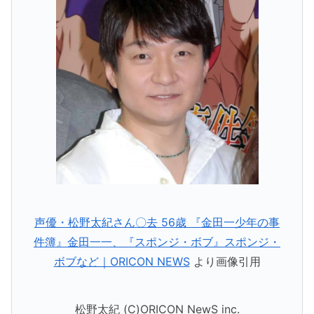
声優・松野太紀さん〇去 56歳 『金田一少年の事
件簿』金田一一、『スポンジ・ボブ』スポンジ・
ボブなど｜ORICON NEWS
より画像引用
松野太紀 (C)ORICON NewS inc.