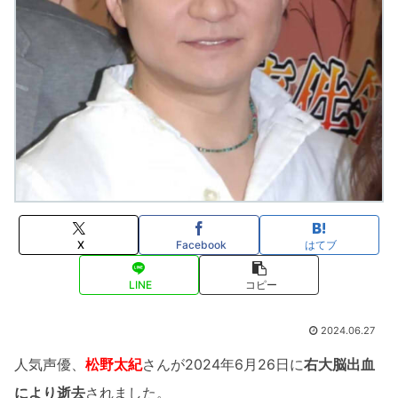
X
Facebook
はてブ
LINE
コピー
2024.06.27
人気声優、
松野太紀
さんが2024年6月26日に
右大脳出血
により逝去
されました。