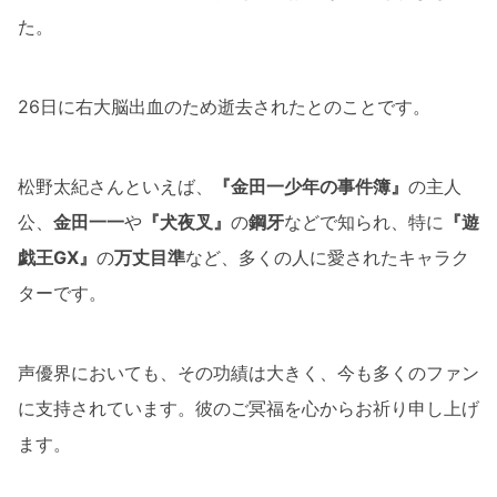
た。
26日に右大脳出血のため逝去されたとのことです。
松野太紀さんといえば、
『金田一少年の事件簿』
の主人
公、
金田一一
や
『犬夜叉』
の
鋼牙
などで知られ、特に
『遊
戯王GX』
の
万丈目準
など、多くの人に愛されたキャラク
ターです。
声優界においても、その功績は大きく、今も多くのファン
に支持されています。彼のご冥福を心からお祈り申し上げ
ます。