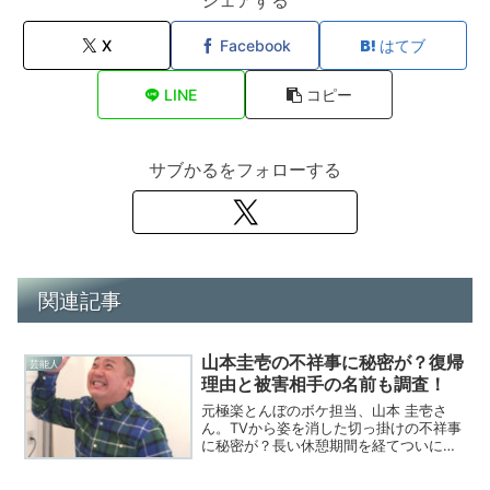
シェアする
X
Facebook
はてブ
LINE
コピー
サブかるをフォローする
関連記事
山本圭壱の不祥事に秘密が？復帰
芸能人
理由と被害相手の名前も調査！
元極楽とんぼのボケ担当、山本 圭壱さ
ん。TVから姿を消した切っ掛けの不祥事
に秘密が？長い休憩期間を経てついに復
帰？理由に迫る！被害相手の女性は何者
か等話題をまとめてみた！