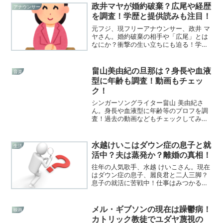
政井マヤが婚約破棄？広尾や経歴
アナウンサー
を調査！学歴と提供読みも注目！
元フジ、現フリーアナウンサー、政井 マ
ヤさん。婚約破棄の相手や「広尾」とは
なにか？衝撃の生い立ちにも迫る！学歴
や提供読みにも注目した！
畠山美由紀の旦那は？身長や血液
音楽
型に年齢も調査！動画もチェッ
ク！
シンガーソングライター畠山 美由紀さ
ん。身長や血液型に年齢等のプロフを調
査！過去の動画などもチェックしてみま
した！
水越けいこはダウン症の息子と就
生活
活中？夫は蒸発か？離婚の真相！
往年の人気歌手、水越 けいこさん。現在
はダウン症の息子、麗良君と二人三脚？
息子の就活に苦戦中！仕事はみつかるの
か？夫は蒸発した？離婚の真相にも迫
る！
メル・ギブソンの現在は躁鬱病！
映画
カトリック教徒でユダヤ蔑視の