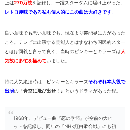
上は
270万枚
を記録し、一躍スターダムに駆け上がった。
レトロ趣味である私も個人的にこの曲は大好きです。
良い意味でも悪い意味でも、現在より芸能界に力があった
ころ。テレビに出演する芸能人とはすなわち国民的スター
とほぼ同義と言って良く、当時のピンキーとキラーズは
人
気故に多忙を極めて
いました。
特に人気絶頂時は、ピンキーとキラーズ
それぞれ本人役で
出演
の『
青空に飛び出せ！』
というドラマがあった程。
1968年、デビュー曲『恋の季節』が空前の大ヒ
ットを記録し、同年の『NHK紅白歌合戦』にも初