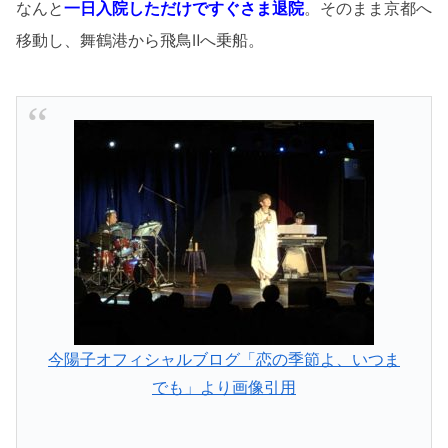
なんと
一日入院しただけですぐさま退院
。そのまま京都へ
移動し、舞鶴港から飛鳥Ⅱへ乗船。
今陽子オフィシャルブログ「恋の季節よ、いつま
でも」より画像引用