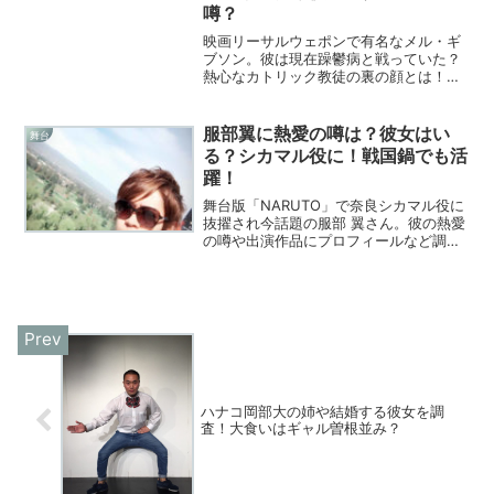
噂？
映画リーサルウェポンで有名なメル・ギ
ブソン。彼は現在躁鬱病と戦っていた？
熱心なカトリック教徒の裏の顔とは！ハ
リウッドスターの「今」を調査しまし
た！
服部翼に熱愛の噂は？彼女はい
舞台
る？シカマル役に！戦国鍋でも活
躍！
舞台版「NARUTO」で奈良シカマル役に
抜擢され今話題の服部 翼さん。彼の熱愛
の噂や出演作品にプロフィールなど調査
してみました！
ハナコ岡部大の姉や結婚する彼女を調
査！大食いはギャル曽根並み？