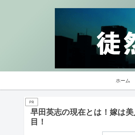
ホーム
PR
早田英志の現在とは！嫁は美
目！