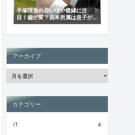
手塚理美の若い頃や復縁に注
目！歯が変？吉本所属は息子が
理由か？
アーカイブ
カテゴリー
IT
4