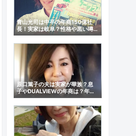
青山光司は中卒の年商150億社
長！実家は岐阜？性格や黒い噂
とは？
原口篤子の夫は実家が華族？息
子やDUALVIEWの年商は？年収
も調査！