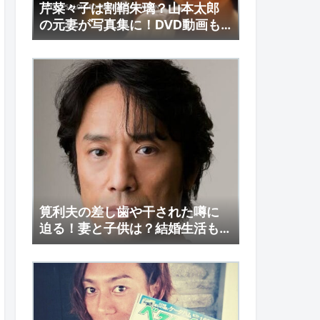
芹菜々子は割鞘朱璃？山本太郎
の元妻が写真集に！DVD動画も
調査！
筧利夫の差し歯や干された噂に
迫る！妻と子供は？結婚生活も
注目！