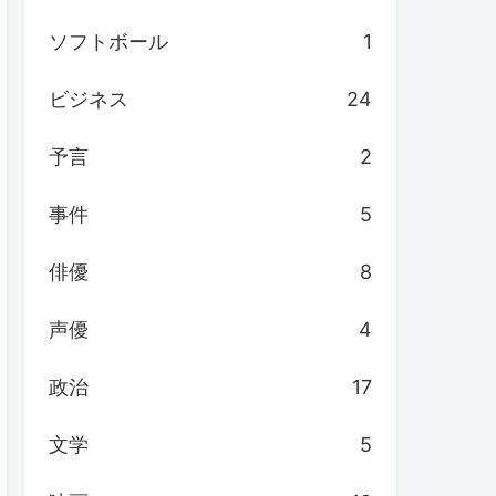
ソフトボール
1
ビジネス
24
予言
2
事件
5
俳優
8
声優
4
政治
17
文学
5