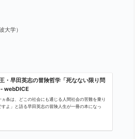
波大学）
王・早田英志の冒険哲学「死なない限り問
 webDICE
十ヵ条は、どこの社会にも通じる人間社会の苦難を乗り
ですよ」と語る早田英志の冒険人生が一冊の本になっ