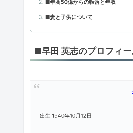
■年商50億からの転落と年収
■妻と子供について
■早田 英志のプロフィー
出生 1940年10月12日