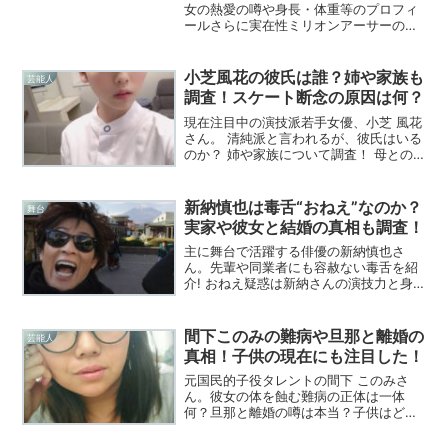
女の熱愛の噂や身長・体重等のプロフィ
ールさらに実在性ミリオンアーサーのロ
ット王まで！綾那さんの気になるトレン
ドを調査しました！
小芝風花の彼氏は誰？姉や家族も
芸能人
調査！スケート断念の原因は何？
現在注目中の演技派若手女優、小芝 風花
さん。 清純派と言われるが、彼氏はいる
のか？ 姉や家族について調査！ 母との関
係は良好？ スケートを断念した理由は怪
我かそれとも……？
新納慎也は毒舌“おねえ”なのか？
舞台
実家や彼女と結婚の真相も調査！
主に舞台で活躍する俳優の新納慎也さ
ん。先輩や同業者にも容赦ない毒舌を紹
介! おねえ疑惑は新納さんの演技力と身持
ちの硬さにあり? 交際を噂された彼女や
結婚の有無を徹底究明! 実は息子など子供
がいる可能性が? 実家の庭も大公開!
間下このみの難病や旦那と離婚の
芸能人
真相！子供の現在にも注目した！
元国民的子役タレントの間下 このみさ
ん。彼女の体を蝕む難病の正体は一体
何？旦那と離婚の噂は本当？子供はどう
なった子供との現在も調査してみた！