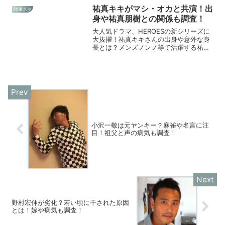
祐真キキがマシ・オカと共演！出
時事ネタ
身や祐真朋樹との関係も調査！
大人気ドラマ、HEROESの新シリーズに
大抜擢！祐真キキさんの出身や意外な身
長とは？メンズノンノ等で活躍する祐真
朋樹との関係は？今話題の日本人女優を
調査してみました！
小沢一敬は元ヤンキー？麻雀や名言に注
目！祖父と声の病気も調査！
野村宏伸が劣化？若い頃に干された原因
とは！嫁や病気も調査！