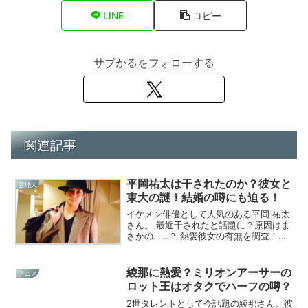
LINE
コピー
サブかるをフォローする
関連記事
平岡祐太は干されたのか？彼女と
芸能人
東大の謎！結婚の噂にも迫る！
イケメン俳優として人気のある平岡 祐太
さん。 最近干されたと話題に？原因はま
さかの……？ 熱愛彼女の有無を調査！東
大との関係とは何？ 既に結婚していると
いう衝撃の噂にも迫った！
綾那に熱愛？ミリオンアーサーの
アニメ
ロット王はオタクでハーフの噂？
2世タレントとして今話題の綾那さん。彼