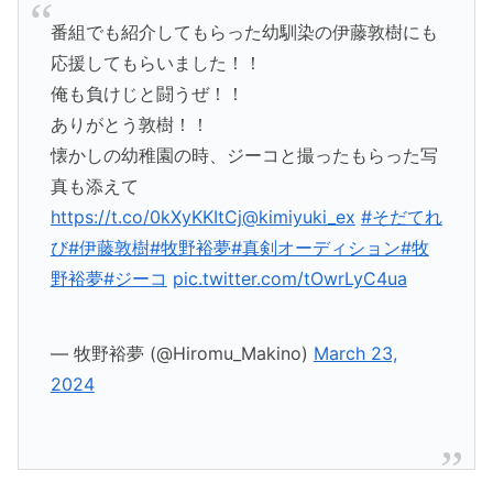
番組でも紹介してもらった幼馴染の伊藤敦樹にも
応援してもらいました！！
俺も負けじと闘うぜ！！
ありがとう敦樹！！
懐かしの幼稚園の時、ジーコと撮ったもらった写
真も添えて
https://t.co/0kXyKKItCj
@kimiyuki_ex
#そだてれ
び
#伊藤敦樹
#牧野裕夢
#真剣オーディション
#牧
野裕夢
#ジーコ
pic.twitter.com/tOwrLyC4ua
— 牧野裕夢 (@Hiromu_Makino)
March 23,
2024