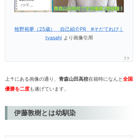
牧野裕夢（25歳） 自己紹介PR #そだてれび｜
tvasahi
より画像引用
上↑にある画像の通り、
青森山田高校
在籍時になんと
全国
優勝を二度
も遂げています。
伊藤敦樹とは幼馴染