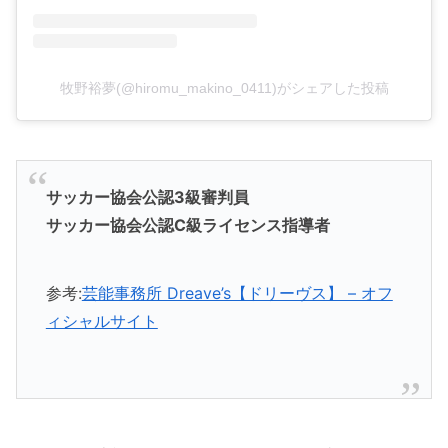
牧野裕夢(@hiromu_makino_0411)がシェアした投稿
サッカー協会公認3級審判員
サッカー協会公認C級ライセンス指導者
参考:
芸能事務所 Dreave’s【ドリーヴス】 – オフ
ィシャルサイト