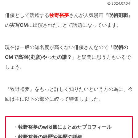
2024.07.04
俳優として活躍する
牧野裕夢
さんが人気漫画
『呪術廻戦』
の
実写CM
に出演されたことで話題になっています。
現在は一般の知名度が高くない俳優さんなので
「呪術の
CMで髙羽(史彦)やったの誰？」
と疑問に思う方もいるで
しょう。
『牧野裕夢』をもっと詳しく知りたいという方の為に、今
回は主に以下の部分に絞って特集しました。
・牧野裕夢のwiki風にまとめたプロフィール
・牧野裕夢の経歴や学歴の詳細