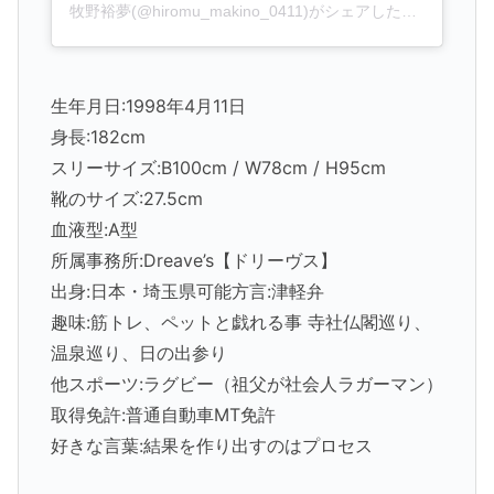
牧野裕夢(@hiromu_makino_0411)がシェアした投稿
生年月日:1998年4月11日
身長:182cm
スリーサイズ:B100cm / W78cm / H95cm
靴のサイズ:27.5cm
血液型:A型
所属事務所:Dreave’s【ドリーヴス】
出身:日本・埼玉県可能方言:津軽弁
趣味:筋トレ、ペットと戯れる事 寺社仏閣巡り、
温泉巡り、日の出参り
他スポーツ:ラグビー（祖父が社会人ラガーマン）
取得免許:普通自動車MT免許
好きな言葉:結果を作り出すのはプロセス