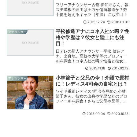
フリーアナウンサー古舘 伊知郎さん。報
ステ降板の理由は圧力か偏向報道か？数
十億を超えるギャラ（年収）にも注目！
2015.12.24
2018.01.01
平松修造アナにコネ入社の噂？性
アナウンサー
格や学歴は？彼女と陸上にも注
目！
日テレの新人アナウンサー平松 修造ア
ナ。出身地、高校や大学等のプロフィー
ルを調査！コネ入社の噂？性格と彼女の
有無に迫る！陸上経験もある新人アナに
2015.11.18
2017.02.12
ついてまとめてみた！
小林節子と父兄の今！介護で原村
アナウンサー
に！レディス4司会の自宅とは？
ワイド番組レディス4司会を務めた小林
節子さん。彼女の出身や学歴などのプロ
フィールを調査！さらに父母や兄等、家
族の現在（いま）とは？介護や自宅のペ
ンションにも迫った！
2015.09.04
2020.10.13