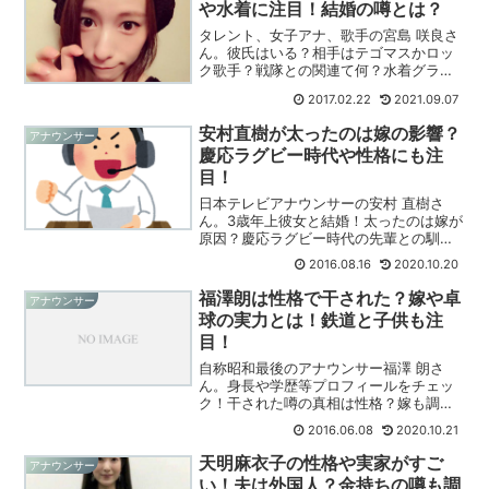
や水着に注目！結婚の噂とは？
タレント、女子アナ、歌手の宮島 咲良さ
ん。彼氏はいる？相手はテゴマスかロッ
ク歌手？戦隊との関連て何？水着グラビ
ア画像も注目！結婚の噂は本当か？真相
2017.02.22
2021.09.07
に迫ってみた！
安村直樹が太ったのは嫁の影響？
アナウンサー
慶応ラグビー時代や性格にも注
目！
日本テレビアナウンサーの安村 直樹さ
ん。3歳年上彼女と結婚！太ったのは嫁が
原因？慶応ラグビー時代の先輩との馴れ
初めとは！話題の激太りアナウンサーの
2016.08.16
2020.10.20
素顔に迫った！
福澤朗は性格で干された？嫁や卓
アナウンサー
球の実力とは！鉄道と子供も注
目！
自称昭和最後のアナウンサー福澤 朗さ
ん。身長や学歴等プロフィールをチェッ
ク！干された噂の真相は性格？嫁も調
査！卓球の実力や子供にも注目した！
2016.06.08
2020.10.21
天明麻衣子の性格や実家がすご
アナウンサー
い！夫は外国人？金持ちの噂も調