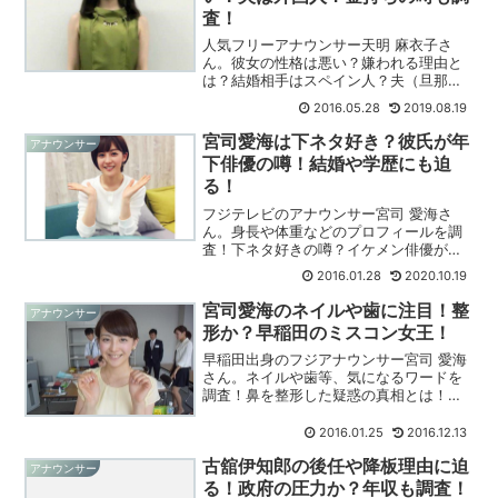
査！
人気フリーアナウンサー天明 麻衣子さ
ん。彼女の性格は悪い？嫌われる理由と
は？結婚相手はスペイン人？夫（旦那）
が凄い！実家も金持ち？話題の人物に迫
2016.05.28
2019.08.19
ります！
宮司愛海は下ネタ好き？彼氏が年
アナウンサー
下俳優の噂！結婚や学歴にも迫
る！
フジテレビのアナウンサー宮司 愛海さ
ん。身長や体重などのプロフィールを調
査！下ネタ好きの噂？イケメン俳優が彼
氏の噂も！結婚や学歴にも注目してみ
2016.01.28
2020.10.19
た！
宮司愛海のネイルや歯に注目！整
アナウンサー
形か？早稲田のミスコン女王！
早稲田出身のフジアナウンサー宮司 愛海
さん。ネイルや歯等、気になるワードを
調査！鼻を整形した疑惑の真相とは！ミ
スコン女王の素顔に迫ってみました！
2016.01.25
2016.12.13
古舘伊知郎の後任や降板理由に迫
アナウンサー
る！政府の圧力か？年収も調査！