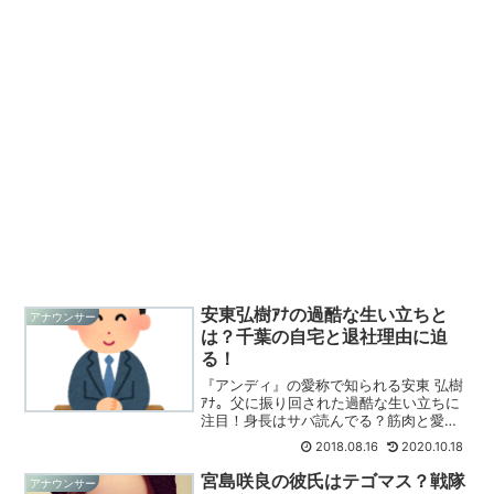
安東弘樹ｱﾅの過酷な生い立ちと
アナウンサー
は？千葉の自宅と退社理由に迫
る！
『アンディ』の愛称で知られる安東 弘樹
ｱﾅ。父に振り回された過酷な生い立ちに
注目！身長はサバ読んでる？筋肉と愛車
が凄い！自宅が千葉の噂とフリー転向の
2018.08.16
2020.10.18
理由も調査！
宮島咲良の彼氏はテゴマス？戦隊
アナウンサー