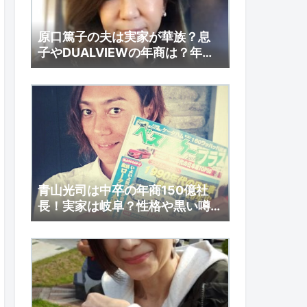
原口篤子の夫は実家が華族？息
子やDUALVIEWの年商は？年収
も調査！
青山光司は中卒の年商150億社
長！実家は岐阜？性格や黒い噂
とは？