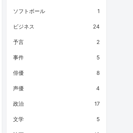
ソフトボール
1
ビジネス
24
予言
2
事件
5
俳優
8
声優
4
政治
17
文学
5