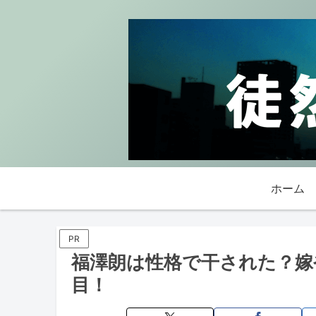
ホーム
PR
福澤朗は性格で干された？嫁
目！