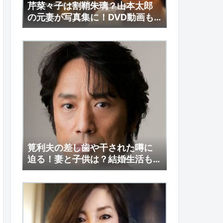
芹菜々子は割鞘朱璃？山本太郎
の元妻が写真集に！DVD動画も
調査！
筧利夫の差し歯や干された噂に
迫る！妻と子供は？結婚生活も
注目！