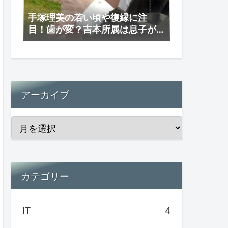
手塚理美の若い頃や復縁に注
目！歯が変？吉本所属は息子が
理由か？
アーカイブ
カテゴリー
IT
4