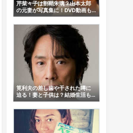
芹菜々子は割鞘朱璃？山本太郎
の元妻が写真集に！DVD動画も
調査！
筧利夫の差し歯や干された噂に
迫る！妻と子供は？結婚生活も
注目！