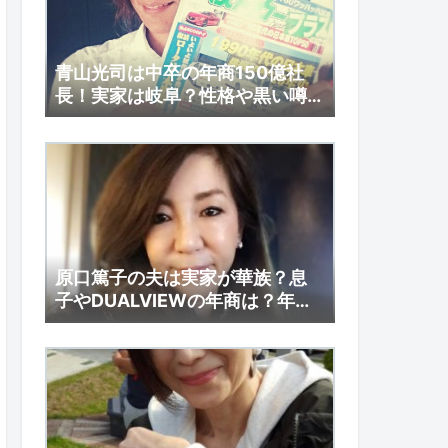
青山光司は中卒の年商150億社
長！実家は岐阜？性格や黒い噂
とは？
原口篤子の夫は実家が華族？息
子やDUALVIEWの年商は？年収
も調査！