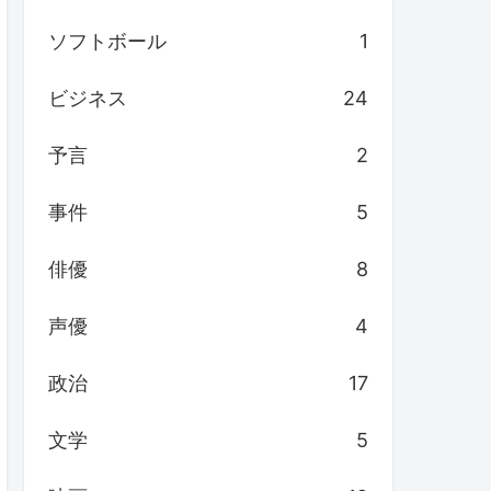
ソフトボール
1
ビジネス
24
予言
2
事件
5
俳優
8
声優
4
政治
17
文学
5