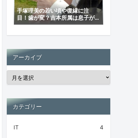
手塚理美の若い頃や復縁に注
目！歯が変？吉本所属は息子が
理由か？
アーカイブ
カテゴリー
IT
4