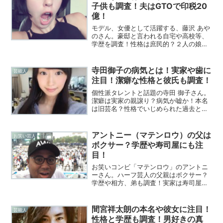
子供も調査！夫はGTOで印税20
億！
モデル、女優として活躍する、藤沢 あや
のさん。豪邸と言われる自宅や高校等、
学歴を調査！性格は庶民的？２人の娘に
も注目！旦那はGTOの作者で印税20億！
現在の暮らしは？
寺田御子の病気とは！実家や歯に
芸能人
注目！潔癖な性格と彼氏も調査！
個性派タレントと話題の寺田 御子さん。
潔癖は実家の親譲り？病気か嘘か！本名
は旧芸名？性格でいじめられた過去と
は！元引き込もり少女の現在に迫る！
アントニー（マテンロウ）の父は
お笑い芸人
ボクサー？学歴や寿司屋にも注
目！
お笑いコンビ「マテンロウ」のアントニ
ーさん。ハーフ芸人の父親はボクサー？
学歴や相方、弟も調査！実家は寿司屋の
噂？人気のハーフ芸人について調査して
みました！
間宮祥太朗の本名や彼女に注目！
芸能人
性格と学歴も調査！男好きの真