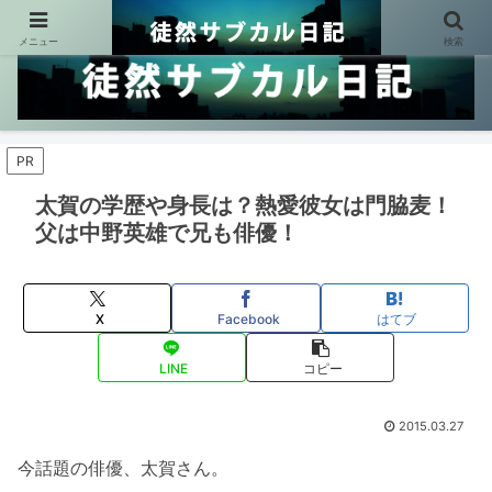
メニュー
検索
PR
太賀の学歴や身長は？熱愛彼女は門脇麦！
父は中野英雄で兄も俳優！
X
Facebook
はてブ
LINE
コピー
2015.03.27
今話題の俳優、太賀さん。