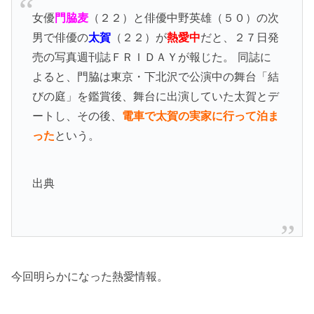
女優
門脇麦
（２２）と俳優中野英雄（５０）の次
男で俳優の
太賀
（２２）が
熱愛中
だと、２７日発
売の写真週刊誌ＦＲＩＤＡＹが報じた。 同誌に
よると、門脇は東京・下北沢で公演中の舞台「結
びの庭」を鑑賞後、舞台に出演していた太賀とデ
ートし、その後、
電車で太賀の実家に行って泊ま
った
という。
出典
今回明らかになった熱愛情報。