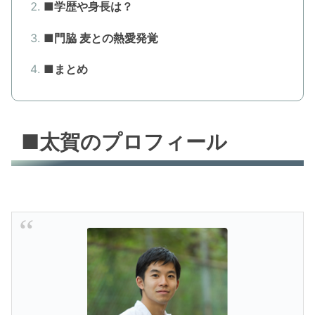
■学歴や身長は？
■門脇 麦との熱愛発覚
■まとめ
■太賀のプロフィール