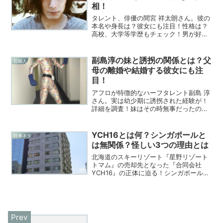
相！
タレント、俳優の間宮 祥太朗さん。彼の
本名や身長は？彼女にも注目！性格は？
高校、大学等学歴もチェック！男が好き
との噂？真相に迫った！
副島淳の妹と誘拐の関係とは？父
芸能人
母の離婚や結婚する彼女にも注
目！
アフロが特徴的なハーフタレント副島 淳
さん。実は幼少期に誘拐された経験が！
詳細を調査！妹はその時無事だったの
か？父母にも注目！結婚する彼女の有無
も気になる！
YCH16とは何？シンガポールと
時事ネタ
は無関係？怪しい3つの理由とは
北海道のスキーリゾート『星野リゾート
トマム』の売却先となった『合同会社
YCH16』の正体に迫る！シンガポールの
大手物流企業『YCH Group』との驚くべ
き関係は？設立時期がおかしい？何度も
潰れている？ペーパーカンパニーの噂
も？現在判明している範囲の情報をまと
めて徹底解説！