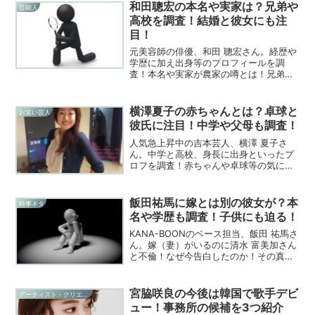
和田聰宏の本名や実家は？兄弟や
芸能人
高校を調査！結婚と彼女にも注
目！
元美容師の俳優、和田 聰宏さん。経歴や
学歴に加え出身等のプロフィールを調
査！本名や実家が農家の噂とは！兄弟は
いるのか？結婚や彼女の有無についても
注目した！
横澤夏子の赤ちゃんとは？卓球と
お笑い芸人
彼氏に注目！中学や父母も調査！
人気急上昇中の吉本芸人、横澤 夏子さ
ん。中学と高校、身長に出身といったプ
ロフを調査！赤ちゃんや卓球等の気にな
るワードにも迫る！父は作家？気になる
彼氏は存在する？
飯田祐馬に嫁とは別の彼女が？本
時事ネタ
名や学歴も調査！子供にも迫る！
KANA-BOONのベース担当、飯田 祐馬さ
ん。嫁（妻）がいるのに清水 富美加さん
と不倫！なぜ今告白したのか！その真相
に迫る！本名や高校・大学は？子供につ
いても調査した！
宮脇咲良の今後は韓国で歌手デビ
アーティスト・クリエイター
ュー！事務所の候補を3つ紹介