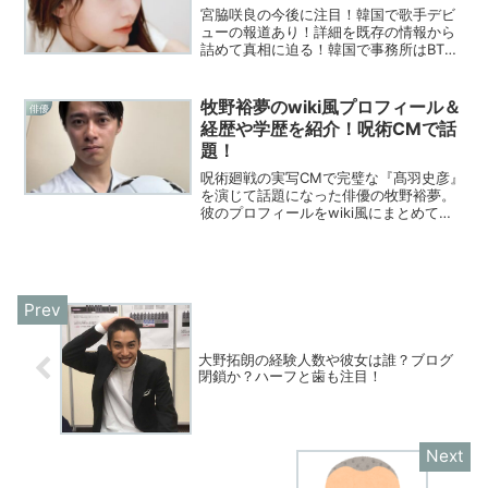
宮脇咲良の今後に注目！韓国で歌手デビ
ューの報道あり！詳細を既存の情報から
詰めて真相に迫る！韓国で事務所はBTS
のHYBEが有力？候補3つを紹介！
牧野裕夢のwiki風プロフィール＆
俳優
経歴や学歴を紹介！呪術CMで話
題！
呪術廻戦の実写CMで完璧な『髙羽史彦』
を演じて話題になった俳優の牧野裕夢。
彼のプロフィールをwiki風にまとめて徹
底解説！役者としての経歴や、学歴もチ
ェックし、牧野裕夢の現在の姿に迫りま
す！
大野拓朗の経験人数や彼女は誰？ブログ
閉鎖か？ハーフと歯も注目！