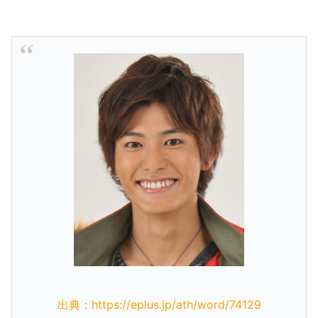
出典：https://eplus.jp/ath/word/74129