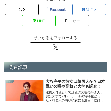
X
Facebook
はてブ
LINE
コピー
サブかるをフォローする
関連記事
大谷亮平の彼女は韓国人か？日本
芸能人
嫌いの噂や高校と大学も調査！
逆輸入俳優として話題の大谷亮平さん。
実は大学でバレーボールの特待生だっ
た？韓国人の噂や彼女にも注目！結婚は
してる？日本嫌いは本当か？気になる噂
の真相に迫る！