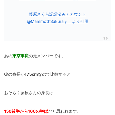
藤原さくら認証済みアカウント
@MammothSakuraｙ より引用
あの
東京事変
の元メンバーです。
彼の身長が
175cm
なので比較すると
おそらく藤原さんの身長は
150後半から160の半ば
だと思われます。